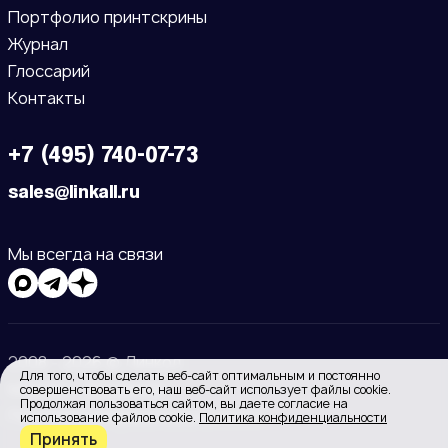
Портфолио принтскрины
Журнал
Глоссарий
Контакты
+7 (495) 740-07-73
sales@linkall.ru
Мы всегда на связи
2008 - 2026 © Линкол
Для того, чтобы сделать веб-сайт оптимальным и постоянно
Москва
Владимир
совершенствовать его, наш веб-сайт использует файлы cookie.
Продолжая пользоваться сайтом, вы даете согласие на
Политика конфиденциальности
использование файлов cookie.
Политика конфиденциальности
Принять