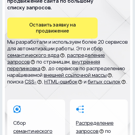
продвижение сайта по большому
списку запросов.
Оставить заявку на
продвижение
Мы разработали и используем более 20 сервисов
для автоматизации работы. Это и сбор
семантического ядра
,
распределение
запросов
по страницам,
внутренняя
перелинковка
, до сервисов по распределению
наращиваемой
внешней ссылочной массы
,
поиска
CSS-
,
HTML-ошибок
и
битых ссылок
.
Сбор
Распределение
семантического
запросов
по