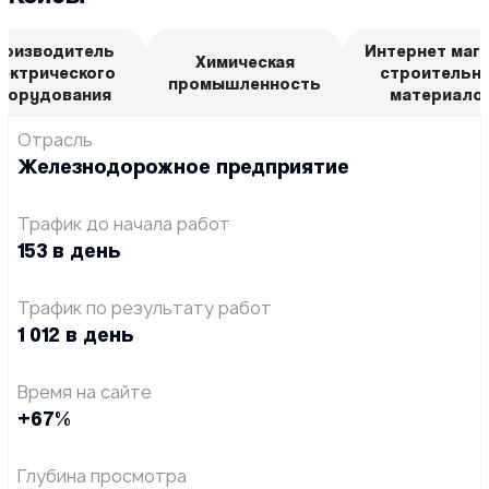
роизводитель
Интернет маг
Химическая
ектрического
строительн
промышленность
борудования
материало
Отрасль
Железно­дорожное предприятие
Трафик до начала работ
153 в день
Трафик по результату работ
1 012 в день
Время на сайте
+67%
Глубина просмотра