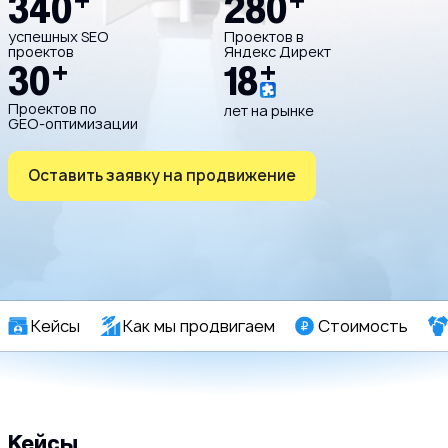
340
+
280
+
успешных SEO
Проектов в
проектов
Яндекс Директ
30
+
18
+
Проектов по
лет на рынке
GEO-оптимизации
Оставить заявку на продвижение
Кейсы
Как мы продвигаем
Стоимость
Кейсы