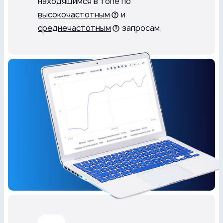
находящимся в топе по
высокочастотным
и
среднечастотным
запросам.