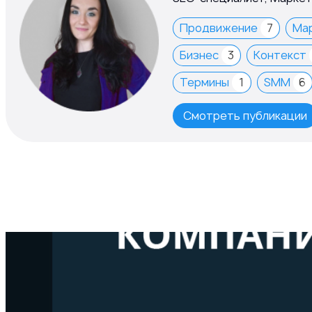
Продвижение
7
Ма
Бизнес
3
Контекст
Термины
1
SMM
6
Смотреть публикации