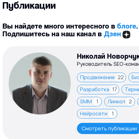
Публикации
Вы найдете много интересного в
блоге
.
Подпишитесь на наш канал в
Дзен
Николай Новорчу
Руководитель SEO‑кома
Продвижение
22
Би
Разработка
17
Терм
SMM
1
Линкол
2
Нейросети
1
Смотреть публикации