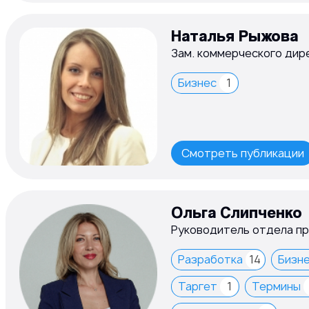
Наталья Рыжова
Зам. коммерческого дир
Бизнес
1
Смотреть публикации
Ольга Слипченко
Руководитель отдела п
Разработка
14
Бизн
Таргет
1
Термины