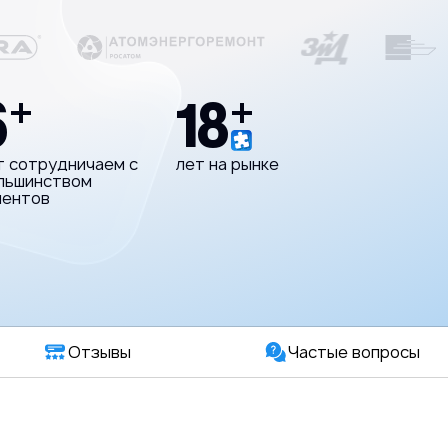
6
18
+
+
т сотрудничаем с
лет на рынке
льшинством
иентов
Отзывы
Частые вопросы