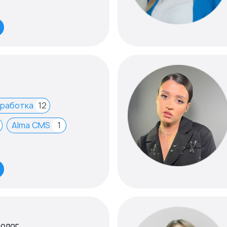
зработка
12
Alma CMS
1
толог