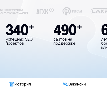
340
490
+
+
успешных SEO
сайтов на
ле
проектов
поддержке
бо
кл
История
Вакансии