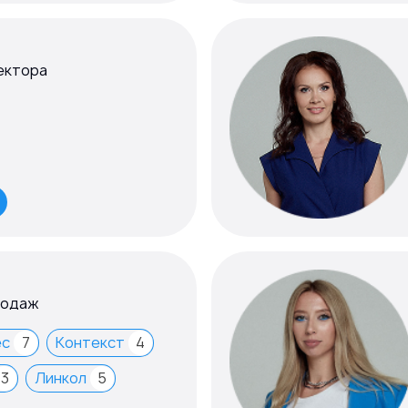
ектора
родаж
ес
7
Контекст
4
3
Линкол
5