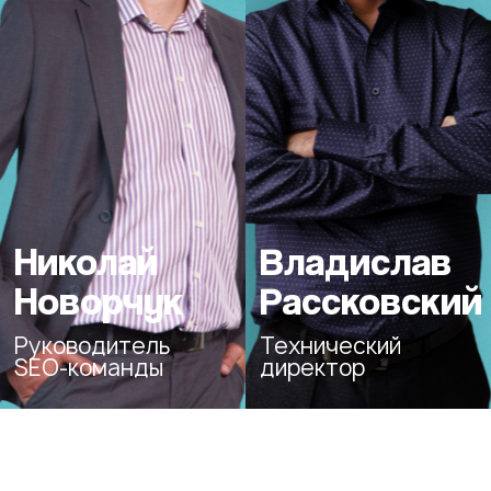
Николай
Владислав
Новорчук
Рассковский
Руководитель
Технический
SEO‑команды
директор