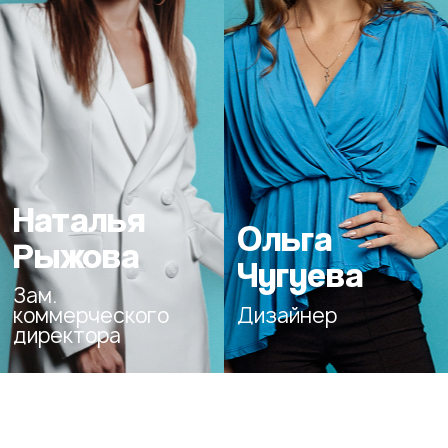
Наталья
Ольга
Рыжова
Чугуева
Зам.
Дизайнер
коммерческого
директора