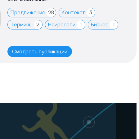
Продвижение
28
Контекст
3
Термины
2
Нейросети
1
Бизнес
1
Смотреть публикации