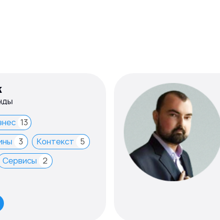
к
нды
знес
13
ины
3
Контекст
5
Сервисы
2