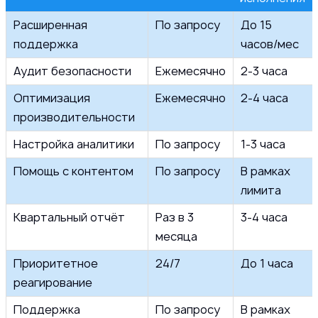
Расширенная
По запросу
До 15
поддержка
часов/мес
Аудит безопасности
Ежемесячно
2-3 часа
Оптимизация
Ежемесячно
2-4 часа
производительности
Настройка аналитики
По запросу
1-3 часа
Помощь с контентом
По запросу
В рамках
лимита
Квартальный отчёт
Раз в 3
3-4 часа
месяца
Приоритетное
24/7
До 1 часа
реагирование
Поддержка
По запросу
В рамках