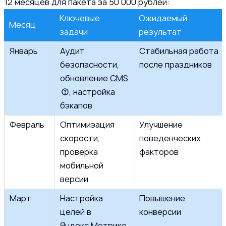
12 месяцев для пакета за 50 000 рублей:
Ключевые
Ожидаемый
Месяц
задачи
результат
Январь
Аудит
Стабильная работа
безопасности,
после праздников
обновление
CMS
, настройка
бэкапов
Февраль
Оптимизация
Улучшение
скорости,
поведенческих
проверка
факторов
мобильной
версии
Март
Настройка
Повышение
целей в
конверсии
Яндекс.Метрике,