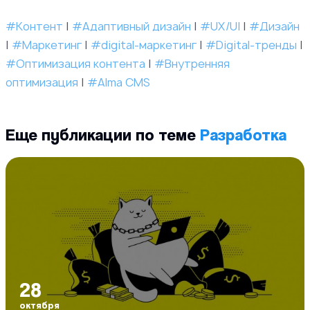
#Контент
|
#Адаптивный дизайн
|
#UX/UI
|
#Дизайн
|
#Маркетинг
|
#digital-маркетинг
|
#Digital-тренды
|
#Оптимизация контента
|
#Внутренняя
оптимизация
|
#Alma CMS
Еще публикации по теме
Разработка
28
октября