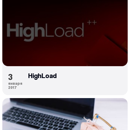
3
HighLoad
января
2017