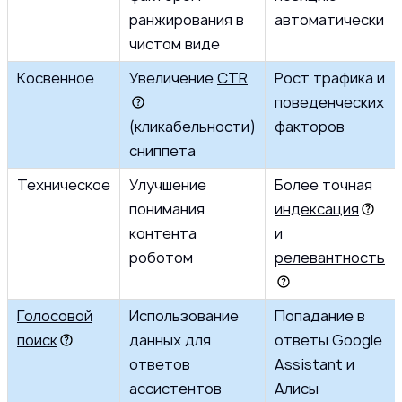
ранжирования в
автоматически
чистом виде
Косвенное
Увеличение
CTR
Рост трафика и
поведенческих
(кликабельности)
факторов
сниппета
Техническое
Улучшение
Более точная
понимания
индексация
контента
и
роботом
релевантность
Голосовой
Использование
Попадание в
поиск
данных для
ответы Google
ответов
Assistant и
ассистентов
Алисы