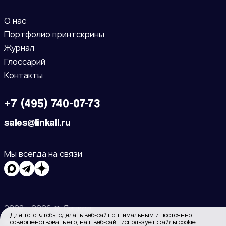
О нас
Портфолио принтскрины
Журнал
Глоссарий
Контакты
+7 (495) 740-07-73
sales@linkall.ru
Мы всегда на связи
2008 - 2026 © Линкол
Для того, чтобы сделать веб-сайт оптимальным и постоянно
Москва
Владимир
совершенствовать его, наш веб-сайт использует файлы cookie.