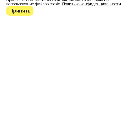
использование файлов cookie.
Политика конфиденциальности
Принять
Эксперт-Системс - ведущая российская
компания специализирующаяся в области