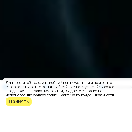
Для того, чтобы сделать веб-сайт оптимальным и постоянно
О заказчике
Варианты дизайна
Внутренни
совершенствовать его, наш веб-сайт использует файлы cookie.
Продолжая пользоваться сайтом, вы даете согласие на
использование файлов cookie.
Политика конфиденциальности
Принять