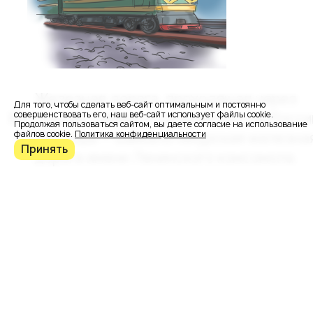
Железная дорога, проходящая через
Для того, чтобы сделать веб-сайт оптимальным и постоянно
совершенствовать его, наш веб-сайт использует файлы cookie.
Восточную Сибирь и Дальний Восток Росси
Продолжая пользоваться сайтом, вы даете согласие на использование
файлов cookie.
Политика конфиденциальности
С 1985 года — Байкало-Амурская железна
Принять
дорога имени Ленинского комсомола.
Одна из крупнейших
железнодорожных магистралей в мире,
протяжённостью 4324 км.
Проходит примерно в 610—770 км к север
от Транссибирской магистрали и параллель
ей.
.