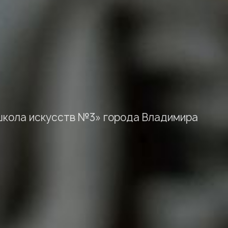
кола искусств №3» города Владимира