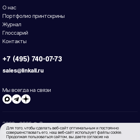
О нас
Портфолио принтскрины
Журнал
Глоссарий
Контакты
+7 (495) 740-07-73
sales@linkall.ru
Мы всегда на связи
2008 - 2026 © Линкол
Для того, чтобы сделать веб-сайт оптимальным и постоянно
Москва
Владимир
совершенствовать его, наш веб-сайт использует файлы cookie.
Продолжая пользоваться сайтом, вы даете согласие на